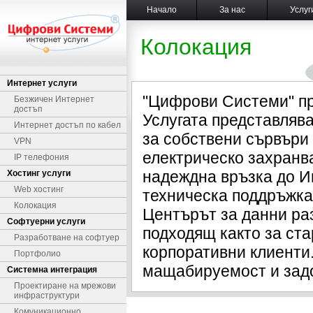
Начало
За нас
Услуг
Колокация
Интернет услуги
"Цифрови Системи" пр
Безжичен Интернет
достъп
Услугата представляв
Интернет достъп по кабел
за собствени сървъри
VPN
електрическо захранв
IP телефония
надеждна връзка до И
Хостинг услуги
Web хостинг
техническа поддръжка
Колокация
Центърът за данни раз
Софтуерни услуги
подходящ както за ста
Разработване на софтуер
корпоративни клиенти
Портфолио
мащабируемост и задо
Системна интеграция
Проектиране на мрежови
инфраструктури
Комуникационно