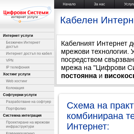
Начало
За нас
Услуг
Кабелен Интерн
Интернет услуги
Кабелният Интернет до
Безжичен Интернет
достъп
мрежови технологии. У
Интернет достъп по кабел
посредством свързван
VPN
мрежа на "Цифрови Си
IP телефония
постоянна
и
високос
Хостинг услуги
Web хостинг
Колокация
Софтуерни услуги
Разработване на софтуер
Схема на прак
Портфолио
комбинирана те
Системна интеграция
Проектиране на мрежови
Интернет:
инфраструктури
Комуникационно