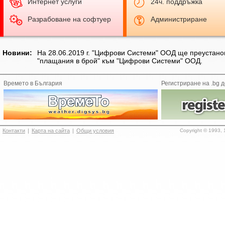
Интернет услуги
24ч. поддръжка
Разрабоване на софтуер
Администриране
Новини:
На 28.06.2019 г. "Цифрови Системи" ООД ще преустано
"плащания в брой" към "Цифрови Системи" ООД.
Времето в България
Регистриране на .bg 
Контакти
|
Карта на сайта
|
Общи условия
Copyright © 1993, 