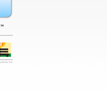
g
 за
Systems Ltd.